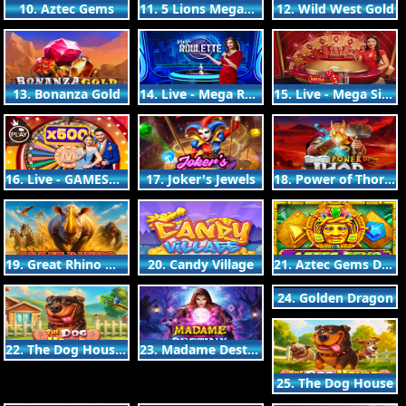
10. Aztec Gems
11. 5 Lions Megaways
12. Wild West Gold
13. Bonanza Gold
14. Live - Mega Roulette
15. Live - Mega Sic Bo
16. Live - GAMESHOWS
17. Joker's Jewels
18. Power of Thor Megaways
19. Great Rhino Megaways
20. Candy Village
21. Aztec Gems Deluxe
24. Golden Dragon
22. The Dog House Megaways
23. Madame Destiny Megaways
25. The Dog House