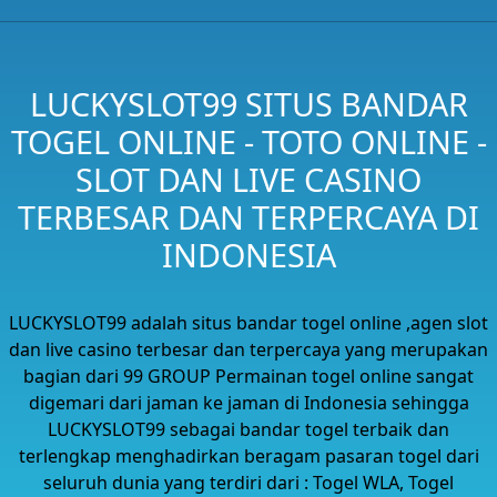
LUCKYSLOT99 SITUS BANDAR
TOGEL ONLINE - TOTO ONLINE -
SLOT DAN LIVE CASINO
TERBESAR DAN TERPERCAYA DI
INDONESIA
LUCKYSLOT99 adalah situs bandar togel online ,agen slot
dan live casino terbesar dan terpercaya yang merupakan
bagian dari 99 GROUP Permainan togel online sangat
digemari dari jaman ke jaman di Indonesia sehingga
LUCKYSLOT99 sebagai bandar togel terbaik dan
terlengkap menghadirkan beragam pasaran togel dari
seluruh dunia yang terdiri dari : Togel WLA, Togel